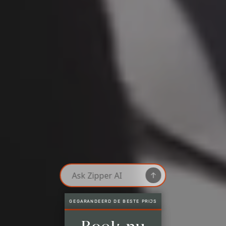
ALLEEN HIER: LAATSTE KAMERS
Gegarandeerd de beste prijs
Alleen hier: Laatste kamers