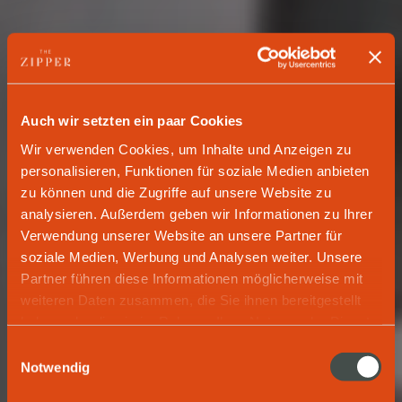
Auch wir setzten ein paar Cookies
Wir verwenden Cookies, um Inhalte und Anzeigen zu
personalisieren, Funktionen für soziale Medien anbieten
zu können und die Zugriffe auf unsere Website zu
analysieren. Außerdem geben wir Informationen zu Ihrer
Verwendung unserer Website an unsere Partner für
soziale Medien, Werbung und Analysen weiter. Unsere
Partner führen diese Informationen möglicherweise mit
PREMIUM HOTEL & APARTMENTS
weiteren Daten zusammen, die Sie ihnen bereitgestellt
haben oder die sie im Rahmen Ihrer Nutzung der Dienste
Be Our Guest. Feel
gesammelt haben.
Einwilligungsauswahl
Notwendig
At Home. The