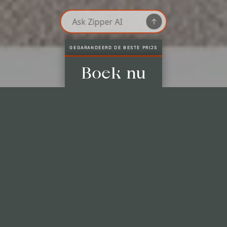
ALLEEN HIER: LAATSTE KAMERS
Gegarandeerd de beste prijs
Alleen hier: Laatste kamers
Boeken zonder creditcard*