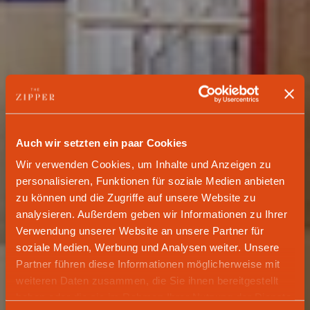
Auch wir setzten ein paar Cookies
Wir verwenden Cookies, um Inhalte und Anzeigen zu
personalisieren, Funktionen für soziale Medien anbieten
zu können und die Zugriffe auf unsere Website zu
analysieren. Außerdem geben wir Informationen zu Ihrer
Verwendung unserer Website an unsere Partner für
soziale Medien, Werbung und Analysen weiter. Unsere
AM HEERDTER KRAN­KEN­HAUS 4A PARKING GARAGE
Partner führen diese Informationen möglicherweise mit
— THE ENTIRE RHINE ROUTE, FROM ROTTERDAM TO
weiteren Daten zusammen, die Sie ihnen bereitgestellt
BASEL, PARKS HERE — RIGHT NEXT TO HEERDTER
haben oder die sie im Rahmen Ihrer Nutzung der Dienste
HOSPITAL, RKM 740, AND THE ZIPPER HOTEL.