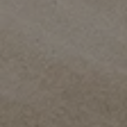
Community
Space
About us
PARKING
HEALTHCARE
TEAM
PARTNER
CONTACT US
CAREER