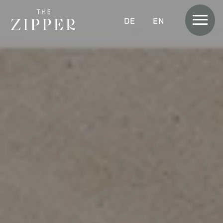
Men
DEUTSCH
ENGLISH
Rooms &
Apartments
APARTMENT
APARTMENT SKYLINE
APARTMENT SUITE LOGGIA
APARTMENT HOME
APARTMENT HOME SKYLINE
DIRECT BOOKING BENEFITS