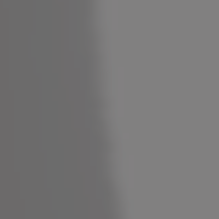
DIREKTBUCHUNGSVORTEILE
Community
Space
COMMUNITY EVENTS
Stay & Work
WOHNEN AUF ZEIT
BUSINESS TRAVELER