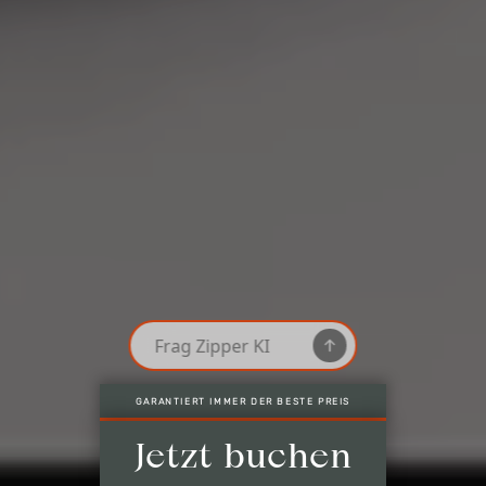
NUR HIER: LETZTE VERFÜGBARE ZIMMER
Garantiert immer der beste Preis
Nur hier: Letzte verfügbare Zimmer
Buchung ohne Kreditkarte*